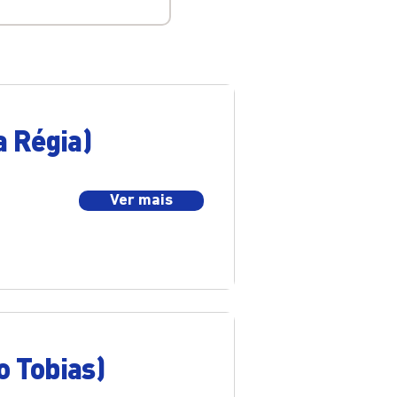
a Régia)
Ver mais
o Tobias)