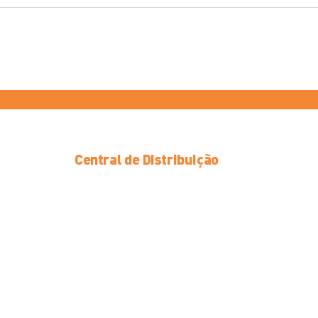
Central de Distribuição
Av. Hollingsworth, 1046 - Iporanga
Sorocaba/SP, CEP 18087-105
(15) 3357-1827
sco