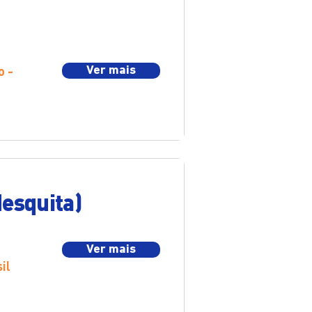
o -
Ver mais
Mesquita)
Ver mais
il