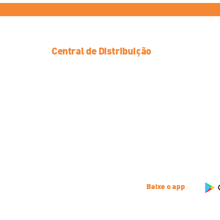
Central de Distribuição
Av. Hollingsworth, 1046 - Iporanga
Sorocaba/SP, CEP 18087-105
(15) 3357-1827
sco
Ofertas exclusivas para você
Baixe o app