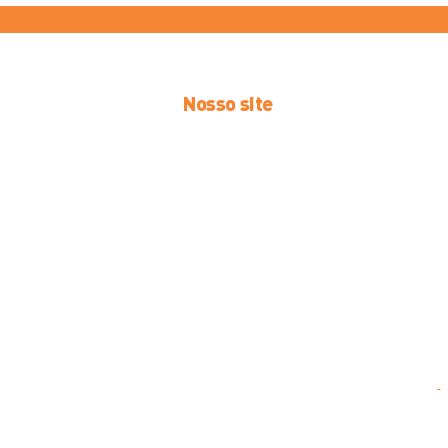
Nosso site
Início
Novidades
Ofertas
Atendimento
Clube
Trabalhe cono
Lojas
Webmail
Baixe o Clube Bom